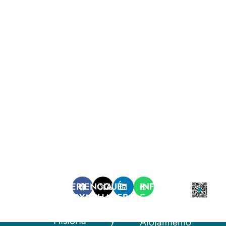
EXPERIENCIA
QUÉ
INFORMACIÓN
CAROYA
HACER
Establecimientos
Naturaleza
Fiestas
Gastronómicos
Historia
y
Alojamiento