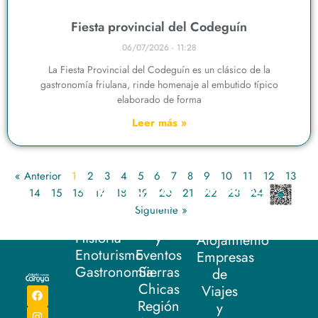
Fiesta provincial del Codeguín
06/07/2026
11:28
La Fiesta Provincial del Codeguín es un clásico de la
gastronomía friulana, rinde homenaje al embutido típico
elaborado de forma
Leer más »
« Anterior
1
2
3
4
5
6
7
8
9
10
11
12
13
EXPERIENCIA
QUÉ
INFORMACIÓN
14
15
16
17
18
19
20
21
22
23
24
25
CAROYA
HACER
Establecimientos
Siguiente »
Naturaleza
Fiestas
Gastronómicos
Historia
y
Alojamiento
Enoturismo
Eventos
Empresas
Gastronomía
Sierras
de
Chicas
Viajes
F
I
T
Y
a
n
i
o
Región
y
c
s
k
u