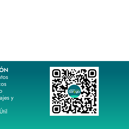
IÓN
ntos
cos
o
ajes y
til