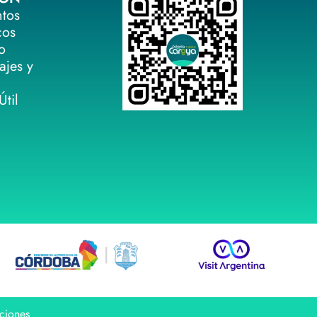
ntos
cos
o
ajes y
til
ciones