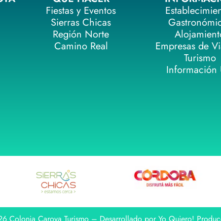
Fiestas y Eventos
Establecimie
Sierras Chicas
Gastronómi
Región Norte
Alojamient
Camino Real
Empresas de Vi
Turismo
Información Ú
6 Colonia Caroya Turismo – Desarrollado por Yo Quiero! Produc