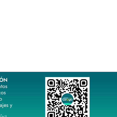
IÓN
ntos
cos
o
ajes y