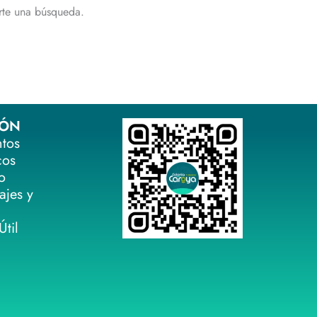
rte una búsqueda.
IÓN
ntos
cos
o
ajes y
til