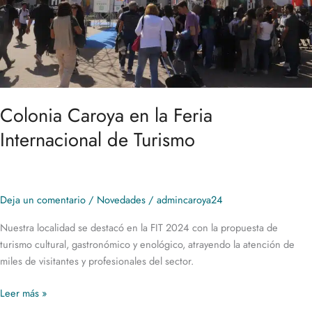
Turismo
Colonia Caroya en la Feria
Internacional de Turismo
Deja un comentario
/
Novedades
/
admincaroya24
Nuestra localidad se destacó en la FIT 2024 con la propuesta de
turismo cultural, gastronómico y enológico, atrayendo la atención de
miles de visitantes y profesionales del sector.
Leer más »