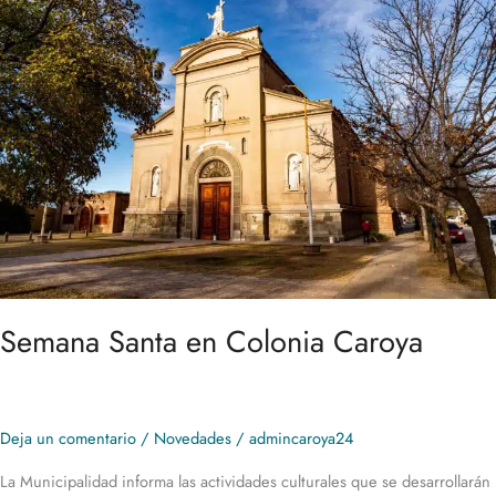
Santa
en
Colonia
Caroya
Semana Santa en Colonia Caroya
Deja un comentario
/
Novedades
/
admincaroya24
La Municipalidad informa las actividades culturales que se desarrollarán