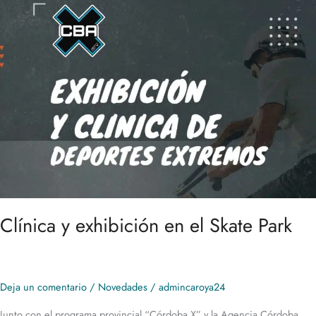
y
exhibición
en
el
Skate
Park
Clínica y exhibición en el Skate Park
Deja un comentario
/
Novedades
/
admincaroya24
Junto con el programa provincial “Córdoba X” y la Agencia Córdoba