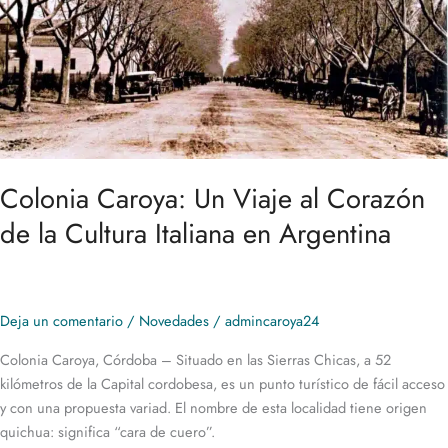
Corazón
de
la
Cultura
Italiana
en
Argentina
Colonia Caroya: Un Viaje al Corazón
de la Cultura Italiana en Argentina
Deja un comentario
/
Novedades
/
admincaroya24
Colonia Caroya, Córdoba – Situado en las Sierras Chicas, a 52
kilómetros de la Capital cordobesa, es un punto turístico de fácil acceso
y con una propuesta variad. El nombre de esta localidad tiene origen
quichua: significa “cara de cuero”.