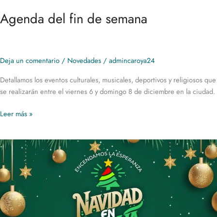
Agenda del fin de semana
Deja un comentario
/
Novedades
/
admincaroya24
Detallamos los eventos culturales, musicales, deportivos y religiosos que
se realizarán entre el viernes 6 y domingo 8 de diciembre en la ciudad.
Leer más »
Encendido
del
Arbolito
y
procesión