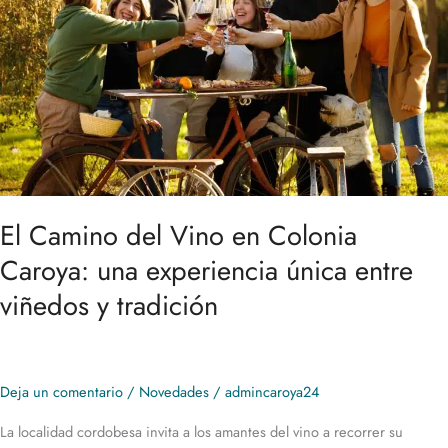
en
Colonia
Caroya:
una
experiencia
única
entre
viñedos
y
tradición
El Camino del Vino en Colonia
Caroya: una experiencia única entre
viñedos y tradición
Deja un comentario
/
Novedades
/
admincaroya24
La localidad cordobesa invita a los amantes del vino a recorrer su