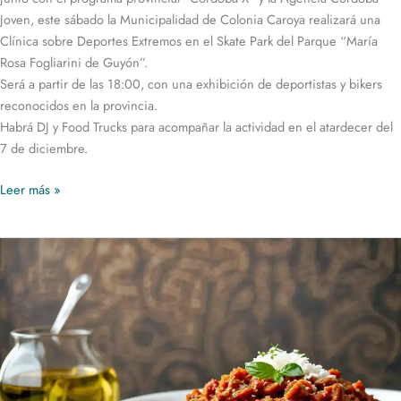
Joven, este sábado la Municipalidad de Colonia Caroya realizará una
Clínica sobre Deportes Extremos en el Skate Park del Parque “María
Rosa Fogliarini de Guyón”.
Será a partir de las 18:00, con una exhibición de deportistas y bikers
reconocidos en la provincia.
Habrá DJ y Food Trucks para acompañar la actividad en el atardecer del
7 de diciembre.
Leer más »
Deleitate
con
los
Mejores
Sabores
de
Colonia
Caroya